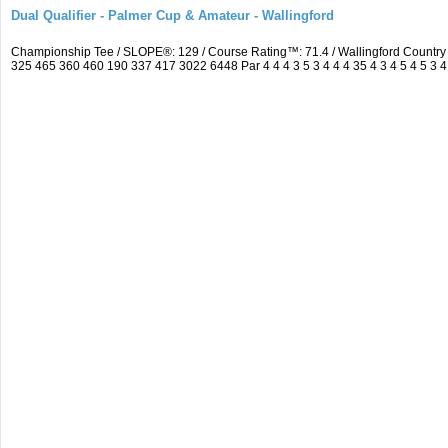
Dual Qualifier - Palmer Cup & Amateur - Wallingford
Championship Tee / SLOPE®: 129 / Course Rating™: 71.4 / Wallingford Countr
325 465 360 460 190 337 417 3022 6448 Par 4 4 4 3 5 3 4 4 4 35 4 3 4 5 4 5 3 4