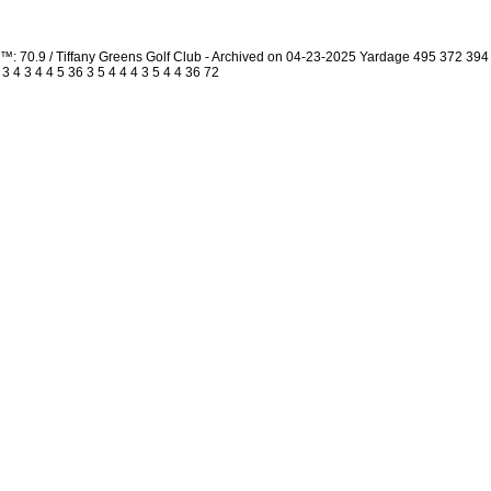
™: 70.9 / Tiffany Greens Golf Club - Archived on 04-23-2025 Yardage 495 372 3
4 3 4 4 5 36 3 5 4 4 4 3 5 4 4 36 72