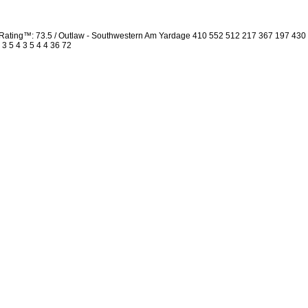
Rating™: 73.5 / Outlaw - Southwestern Am Yardage 410 552 512 217 367 197 430
 3 5 4 3 5 4 4 36 72