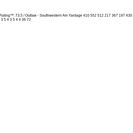
Rating™: 73.5 / Outlaw - Southwestern Am Yardage 410 552 512 217 367 197 430
 3 5 4 3 5 4 4 36 72