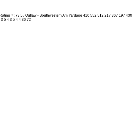
Rating™: 73.5 / Outlaw - Southwestern Am Yardage 410 552 512 217 367 197 430
 3 5 4 3 5 4 4 36 72