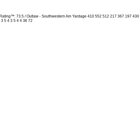
Rating™: 73.5 / Outlaw - Southwestern Am Yardage 410 552 512 217 367 197 430
 3 5 4 3 5 4 4 36 72