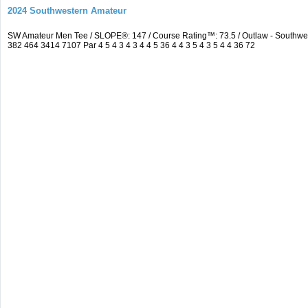
2024 Southwestern Amateur
SW Amateur Men Tee / SLOPE®: 147 / Course Rating™: 73.5 / Outlaw - Southw
382 464 3414 7107 Par 4 5 4 3 4 3 4 4 5 36 4 4 3 5 4 3 5 4 4 36 72