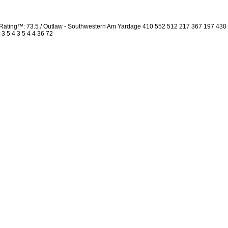
Rating™: 73.5 / Outlaw - Southwestern Am Yardage 410 552 512 217 367 197 430
 3 5 4 3 5 4 4 36 72