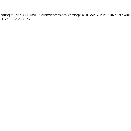
Rating™: 73.5 / Outlaw - Southwestern Am Yardage 410 552 512 217 367 197 430
 3 5 4 3 5 4 4 36 72