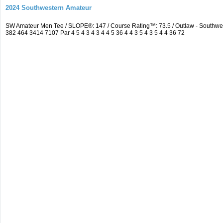
2024 Southwestern Amateur
SW Amateur Men Tee / SLOPE®: 147 / Course Rating™: 73.5 / Outlaw - Southw
382 464 3414 7107 Par 4 5 4 3 4 3 4 4 5 36 4 4 3 5 4 3 5 4 4 36 72