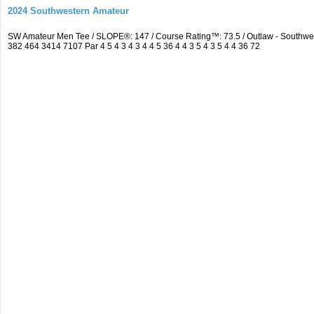
2024 Southwestern Amateur
SW Amateur Men Tee / SLOPE®: 147 / Course Rating™: 73.5 / Outlaw - Southw
382 464 3414 7107 Par 4 5 4 3 4 3 4 4 5 36 4 4 3 5 4 3 5 4 4 36 72