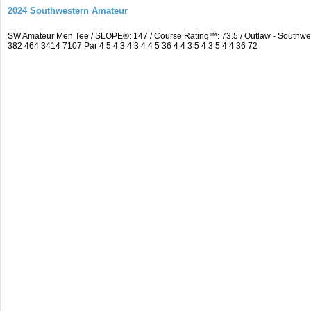
2024 Southwestern Amateur
SW Amateur Men Tee / SLOPE®: 147 / Course Rating™: 73.5 / Outlaw - Southw
382 464 3414 7107 Par 4 5 4 3 4 3 4 4 5 36 4 4 3 5 4 3 5 4 4 36 72