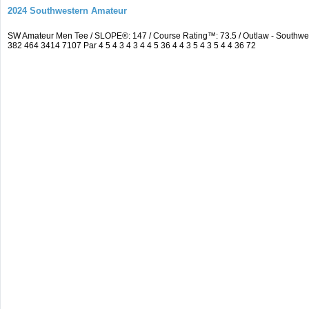
2024 Southwestern Amateur
SW Amateur Men Tee / SLOPE®: 147 / Course Rating™: 73.5 / Outlaw - Southw
382 464 3414 7107 Par 4 5 4 3 4 3 4 4 5 36 4 4 3 5 4 3 5 4 4 36 72