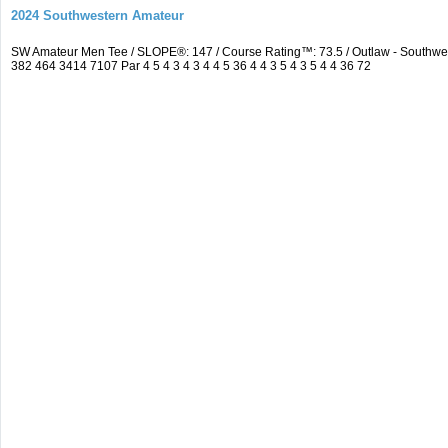
2024 Southwestern Amateur
SW Amateur Men Tee / SLOPE®: 147 / Course Rating™: 73.5 / Outlaw - Southw
382 464 3414 7107 Par 4 5 4 3 4 3 4 4 5 36 4 4 3 5 4 3 5 4 4 36 72