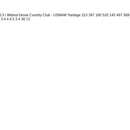
6.5 / Walnut Grove Country Club - USWAM Yardage 315 397 160 520 145 497 389
 3 4 4 4 5 3 4 36 72