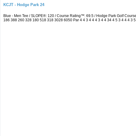
KCJT - Hodge Park 24
Blue - Men Tee / SLOPE®: 120 / Course Rating™: 69.5 / Hodge Park Golf Cour
186 388 260 328 180 518 318 3028 6050 Par 4 4 3 4 4 4 3 4 4 34 4 5 3 4 4 4 3 5