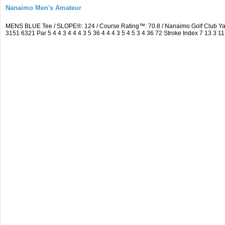
Nanaimo Men's Amateur
MENS BLUE Tee / SLOPE®: 124 / Course Rating™: 70.8 / Nanaimo Golf Club Y
3151 6321 Par 5 4 4 3 4 4 4 3 5 36 4 4 4 3 5 4 5 3 4 36 72 Stroke Index 7 13 3 11