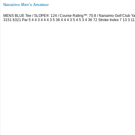
Nanaimo Men's Amateur
MENS BLUE Tee / SLOPE®: 124 / Course Rating™: 70.8 / Nanaimo Golf Club Y
3151 6321 Par 5 4 4 3 4 4 4 3 5 36 4 4 4 3 5 4 5 3 4 36 72 Stroke Index 7 13 3 11