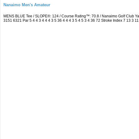
Nanaimo Men's Amateur
MENS BLUE Tee / SLOPE®: 124 / Course Rating™: 70.8 / Nanaimo Golf Club Y
3151 6321 Par 5 4 4 3 4 4 4 3 5 36 4 4 4 3 5 4 5 3 4 36 72 Stroke Index 7 13 3 11