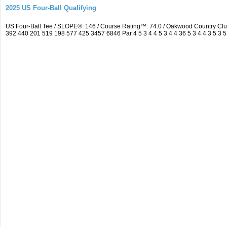
2025 US Four-Ball Qualifying
US Four-Ball Tee / SLOPE®: 146 / Course Rating™: 74.0 / Oakwood Country Cl
392 440 201 519 198 577 425 3457 6846 Par 4 5 3 4 4 5 3 4 4 36 5 3 4 4 3 5 3 5