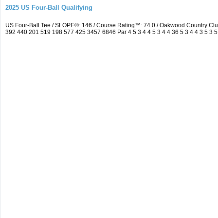
2025 US Four-Ball Qualifying
US Four-Ball Tee / SLOPE®: 146 / Course Rating™: 74.0 / Oakwood Country Cl
392 440 201 519 198 577 425 3457 6846 Par 4 5 3 4 4 5 3 4 4 36 5 3 4 4 3 5 3 5