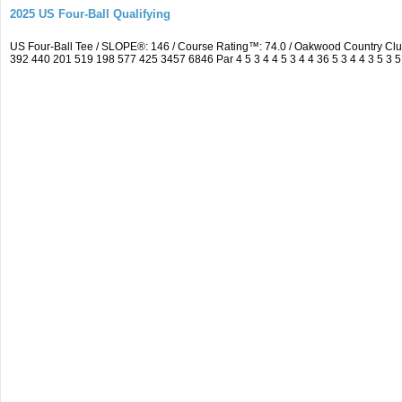
2025 US Four-Ball Qualifying
US Four-Ball Tee / SLOPE®: 146 / Course Rating™: 74.0 / Oakwood Country Cl
392 440 201 519 198 577 425 3457 6846 Par 4 5 3 4 4 5 3 4 4 36 5 3 4 4 3 5 3 5