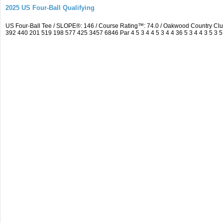
2025 US Four-Ball Qualifying
US Four-Ball Tee / SLOPE®: 146 / Course Rating™: 74.0 / Oakwood Country Cl
392 440 201 519 198 577 425 3457 6846 Par 4 5 3 4 4 5 3 4 4 36 5 3 4 4 3 5 3 5