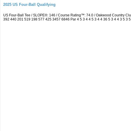
2025 US Four-Ball Qualifying
US Four-Ball Tee / SLOPE®: 146 / Course Rating™: 74.0 / Oakwood Country Cl
392 440 201 519 198 577 425 3457 6846 Par 4 5 3 4 4 5 3 4 4 36 5 3 4 4 3 5 3 5