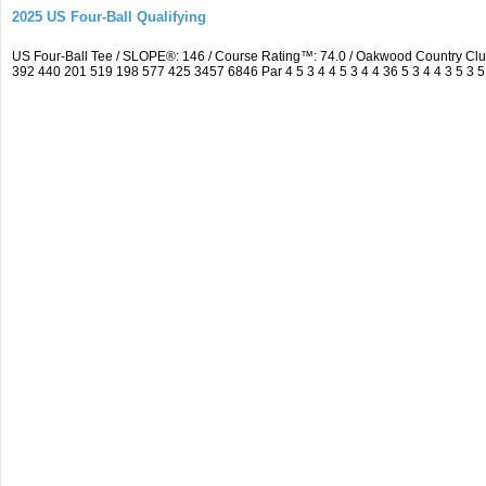
2025 US Four-Ball Qualifying
US Four-Ball Tee / SLOPE®: 146 / Course Rating™: 74.0 / Oakwood Country Cl
392 440 201 519 198 577 425 3457 6846 Par 4 5 3 4 4 5 3 4 4 36 5 3 4 4 3 5 3 5