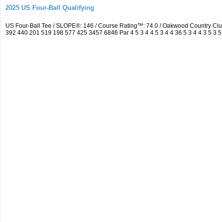
2025 US Four-Ball Qualifying
US Four-Ball Tee / SLOPE®: 146 / Course Rating™: 74.0 / Oakwood Country Cl
392 440 201 519 198 577 425 3457 6846 Par 4 5 3 4 4 5 3 4 4 36 5 3 4 4 3 5 3 5