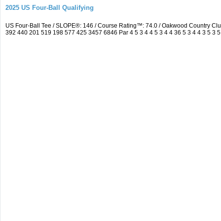
2025 US Four-Ball Qualifying
US Four-Ball Tee / SLOPE®: 146 / Course Rating™: 74.0 / Oakwood Country Cl
392 440 201 519 198 577 425 3457 6846 Par 4 5 3 4 4 5 3 4 4 36 5 3 4 4 3 5 3 5