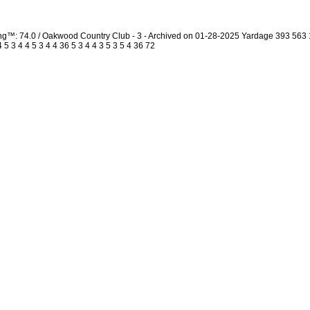
ing™: 74.0 / Oakwood Country Club - 3 - Archived on 01-28-2025 Yardage 393 56
 3 4 4 5 3 4 4 36 5 3 4 4 3 5 3 5 4 36 72