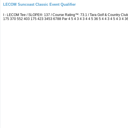
LECOM Suncoast Classic Event Qualifier
I - LECOM Tee / SLOPE®: 137 / Course Rating™: 73.1 / Tara Golf & Country Cl
175 370 552 403 175 423 3453 6788 Par 4 5 4 3 4 3 4 4 5 36 5 4 4 3 4 5 4 3 4 3