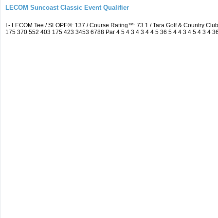
LECOM Suncoast Classic Event Qualifier
I - LECOM Tee / SLOPE®: 137 / Course Rating™: 73.1 / Tara Golf & Country Cl
175 370 552 403 175 423 3453 6788 Par 4 5 4 3 4 3 4 4 5 36 5 4 4 3 4 5 4 3 4 3