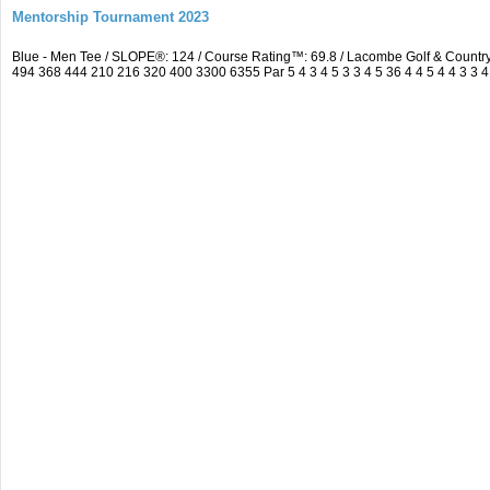
Mentorship Tournament 2023
Blue - Men Tee / SLOPE®: 124 / Course Rating™: 69.8 / Lacombe Golf & Count
494 368 444 210 216 320 400 3300 6355 Par 5 4 3 4 5 3 3 4 5 36 4 4 5 4 4 3 3 4