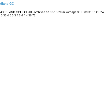
odland GC
 / WOODLAND GOLF CLUB - Archived on 03-10-2026 Yardage 301 389 316 141 352
5 36 4 5 5 3 4 3 4 4 4 36 72