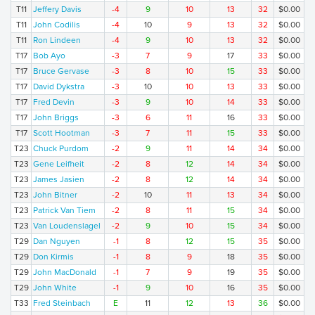
T11
Jeffery Davis
-4
9
10
13
32
$0.00
T11
John Codilis
-4
10
9
13
32
$0.00
T11
Ron Lindeen
-4
9
10
13
32
$0.00
T17
Bob Ayo
-3
7
9
17
33
$0.00
T17
Bruce Gervase
-3
8
10
15
33
$0.00
T17
David Dykstra
-3
10
10
13
33
$0.00
T17
Fred Devin
-3
9
10
14
33
$0.00
T17
John Briggs
-3
6
11
16
33
$0.00
T17
Scott Hootman
-3
7
11
15
33
$0.00
T23
Chuck Purdom
-2
9
11
14
34
$0.00
T23
Gene Leifheit
-2
8
12
14
34
$0.00
T23
James Jasien
-2
8
12
14
34
$0.00
T23
John Bitner
-2
10
11
13
34
$0.00
T23
Patrick Van Tiem
-2
8
11
15
34
$0.00
T23
Van Loudenslagel
-2
9
10
15
34
$0.00
T29
Dan Nguyen
-1
8
12
15
35
$0.00
T29
Don Kirmis
-1
8
9
18
35
$0.00
T29
John MacDonald
-1
7
9
19
35
$0.00
T29
John White
-1
9
10
16
35
$0.00
T33
Fred Steinbach
E
11
12
13
36
$0.00