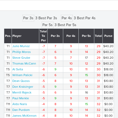
Par 3s
3 Best Par 3s
Par 4s
3 Best Par 4s
Par 5s
3 Best Par 5s
Total
Pos.
Player
To
Par 3s
Par 4s
Par 5s
Total
Purse
Par
T1
Julio Munoz
-7
7
9
13
29
$40.20
T1
Phillip Moros
-7
6
9
14
29
$40.20
T1
Steve Grube
-7
5
7
17
29
$40.20
T1
Thomas McCann
-7
7
10
12
29
$40.20
T5
Al Svita
-6
9
10
11
30
$18.00
T5
William Palicki
-6
6
9
15
30
$18.00
T7
Dean Quoss
-5
8
10
13
31
$10.80
T7
Don Kraisinger
-5
9
9
13
31
$10.80
T7
Merrill Rajeck
-5
6
9
16
31
$10.80
T7
Paul Merkle
-5
9
9
13
31
$10.80
T11
Aldo Naris
-4
8
9
15
32
$0.00
T11
Dan Purdom
-4
8
10
14
32
$0.00
T11
James McKinnon
-4
8
10
14
32
$0.00