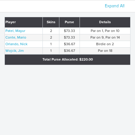
Expand All
Player
Skins
Purse
Details
Patel, Mayur
2
$73.33
Par on 1, Par on 10
Conte, Mario
2
$73.33
Par on 9, Par on 14
Orlando, Nick
1
$36.67
Birdie on 2
Wojcik, Jim
1
$36.67
Par on 18
Total Purse Allocated: $220.00