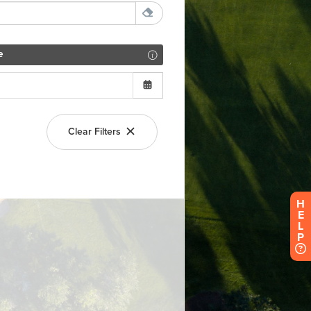
H
E
L
P