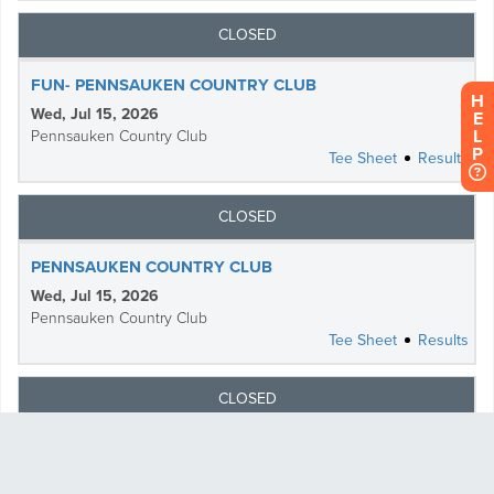
H
E
L
P