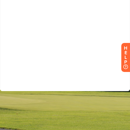
H
E
L
P