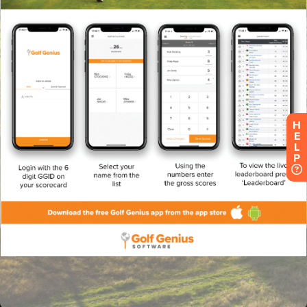
H
E
L
P