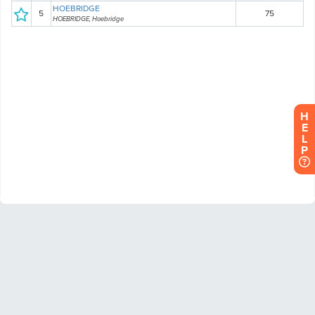
H
E
L
P