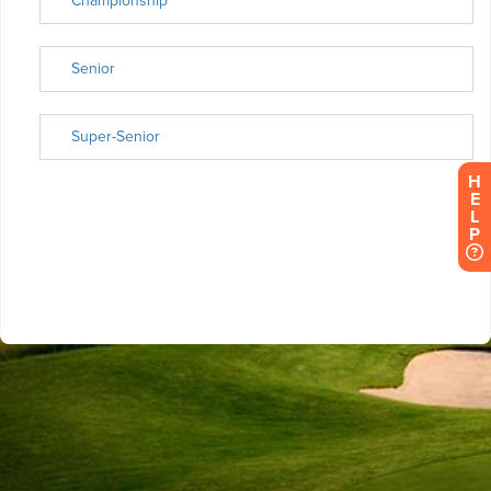
H
E
L
P