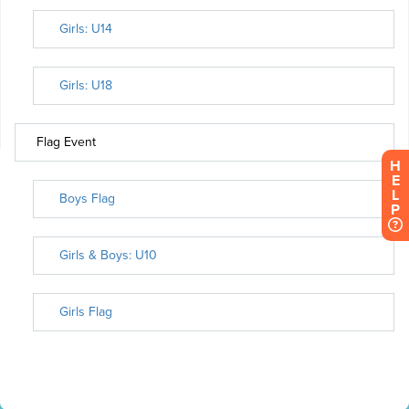
H
E
L
P