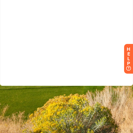
H
E
L
P