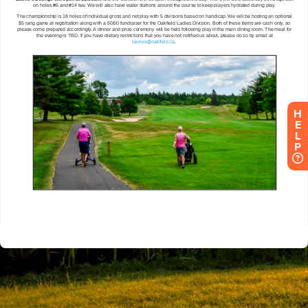
H
E
L
P