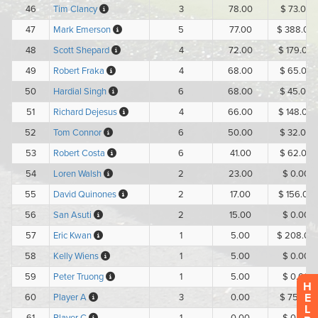
H
E
L