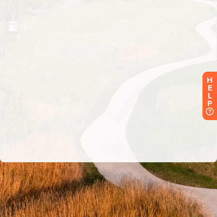
H
E
L
P