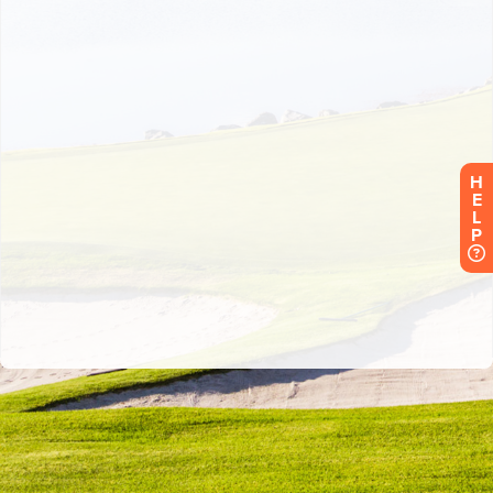
H
E
L
P