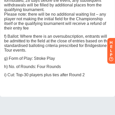
H
E
L
P