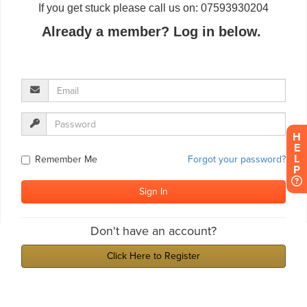
H
E
L
P