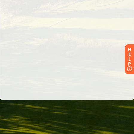
H
E
L
P