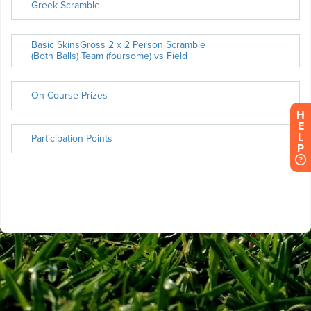
H
E
L
P